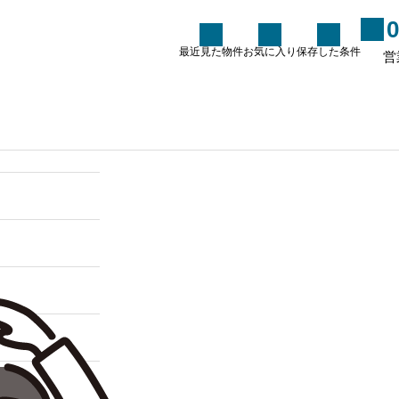
0
最近見た物件
お気に入り
保存した条件
営
た条件
Renovation
Blog
S
当社オリジナル新聞を発行
中！
2026.07.21