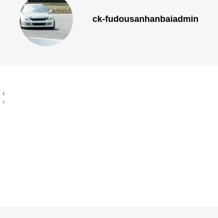
ck-fudousanhanbaiadmin
投
稿
ナ
ビ
ゲ
ー
シ
ョ
ン