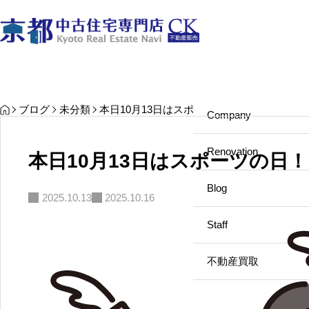
最近見た物件
お気に入り
保存し
Search
Search
Company
HOME
ブログ
未分類
本日10月13日はスポーツの日！
中古一戸建て
Company
メルマガ開始！
中古マンション
Renovation
本日10月13日はスポーツの日！
2026.08.08
新築一戸建て
Blog
2025.10.13
2025.10.16
土地
Staff
不動産買取