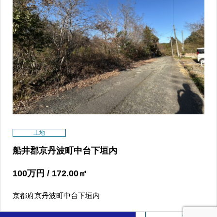
不動産買取
土地
船井郡京丹波町中台下垣内
100
万円
/ 172.00
㎡
075-606
京都府京丹波町中台下垣内
営業時間：10:00
お問い合