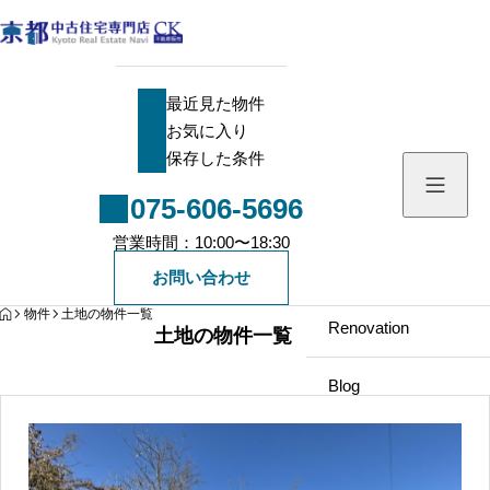
最近見た物件
最近見た物件
お気に入り
お気に入り
保存した条件
保存した条件
075-606-5696
Search
営業時間：10:00〜18:30
中古一戸建て
Company
お問い合わせ
HOME
物件
土地の物件一覧
中古マンション
Renovation
土地の物件一覧
新築一戸建て
Blog
土地
Staff