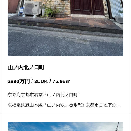
山ノ内北ノ口町
2880
万円
/ 2LDK / 75.96
㎡
京都府京都市右京区山ノ内北ノ口町
京福電鉄嵐山本線「山ノ内駅」徒歩5分 京都市営地下鉄東
西線「太秦天神川駅」徒歩9分