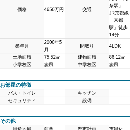
条駅」
価格
4650
万円
交通
JR京都線
「京都
駅」徒歩
14分
2000年5
築年月
間取り
4LDK
月
土地面積
75.52
㎡
建物面積
86.12
㎡
小学校区
凌風
中学校区
凌風
お部屋の特徴
バス・トイレ
キッチン
セキュリティ
設備
その他
用途地域
商業
都市計画
市街化