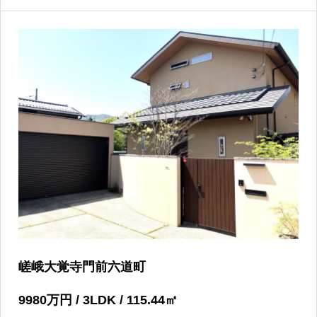
嵯峨大覚寺門前六道町
9980
万円
/ 3LDK / 115.44
㎡