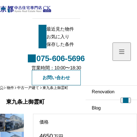
最近見た物件
最近見た物件
お気に入り
お気に入り
保存した条件
保存した条件
075-606-5696
Search
営業時間：10:00〜18:30
中古一戸建て
Company
お問い合わせ
HOME
物件
中古一戸建て
東九条上御霊町
中古マンション
Renovation
東九条上御霊町
新築一戸建て
Blog
価格
土地
Staff
4650
万円