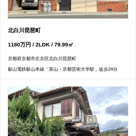
北白川琵琶町
1180
万円
/ 2LDK / 79.99
㎡
京都府京都市左京区北白川琵琶町
叡山電鉄叡山本線「茶山・京都芸術大学駅」徒歩24分