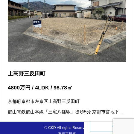
上高野三反田町
4800
万円
/ 4LDK / 98.78
㎡
京都府京都市左京区上高野三反田町
075-606
叡山電鉄叡山本線「三宅八幡駅」徒歩5分 京都市営地下鉄
営業時間：10:00
烏丸線「国際会館駅」徒歩15分
お問い合
© CKD All rights Reserved.