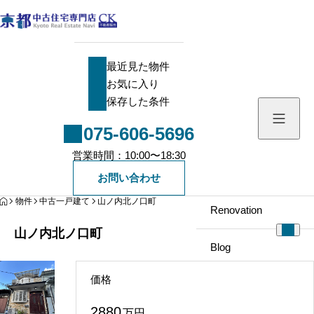
最近見た物件
最近見た物件
お気に入り
お気に入り
保存した条件
保存した条件
075-606-5696
Search
営業時間：10:00〜18:30
中古一戸建て
Company
お問い合わせ
HOME
物件
中古一戸建て
山ノ内北ノ口町
中古マンション
Renovation
山ノ内北ノ口町
新築一戸建て
Blog
価格
土地
Staff
2880
万円