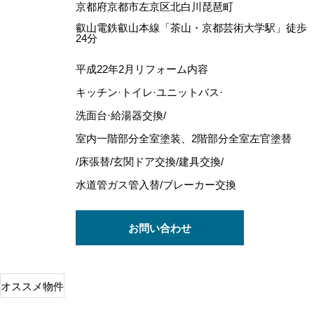
京都府京都市左京区北白川琵琶町
叡山電鉄叡山本線「茶山・京都芸術大学駅」徒歩
24分
平成22年2月リフォーム内容
キッチン·トイレ·ユニットバス·
洗面台·給湯器交換/
室内一階部分全室塗装、2階部分全室左官塗替
/床張替/玄関ドア交換/建具交換/
水道管ガス管入替/ブレーカー交換
お問い合わせ
オススメ物件