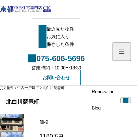
最近見た物件
最近見た物件
お気に入り
お気に入り
保存した条件
保存した条件
075-606-5696
Search
営業時間：10:00〜18:30
中古一戸建て
Company
お問い合わせ
HOME
物件
中古一戸建て
北白川琵琶町
中古マンション
Renovation
北白川琵琶町
新築一戸建て
Blog
価格
土地
Staff
1180
万円