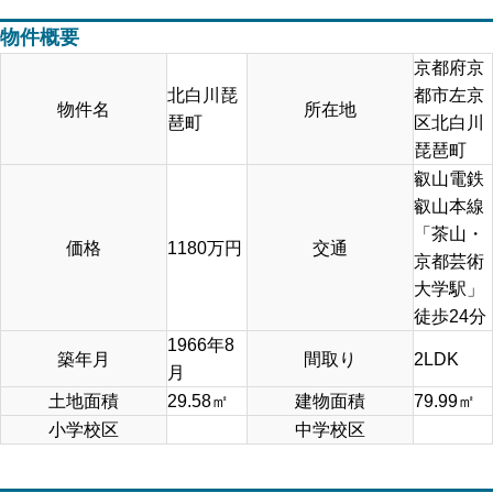
物件概要
京都府京
北白川琵
都市左京
物件名
所在地
琶町
区北白川
琵琶町
叡山電鉄
叡山本線
「茶山・
価格
1180
万円
交通
京都芸術
大学駅」
徒歩24分
1966年8
築年月
間取り
2LDK
月
土地面積
29.58
㎡
建物面積
79.99
㎡
小学校区
中学校区